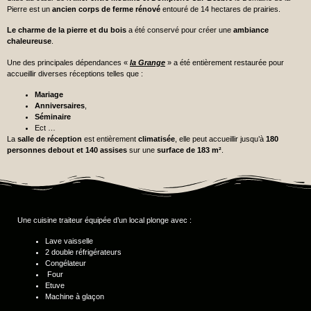
Pierre est un
ancien corps de ferme rénové
entouré de 14 hectares de prairies.
Le charme de la pierre et du bois
a été conservé pour créer une
ambiance
chaleureuse
.
Une des principales dépendances «
la Grange
» a été entièrement restaurée pour
accueillir diverses réceptions telles que :
Mariage
Anniversaires
,
Séminaire
Ect …
La
salle de réception
est entièrement
climatisée
, elle peut accueillir jusqu’à
180
personnes debout et 140 assises
sur une
surface de 183 m²
.
Une cuisine traiteur équipée d’un local plonge avec :
Lave vaisselle
2 double réfrigérateurs
Congélateur
Four
Etuve
Machine à glaçon